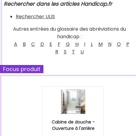
Rechercher dans les articles Handicap.fr
Rechercher ULIS
Autres entrées du glossaire des abréviations du
handicap :
A
B
C
D
E
F
G
H
I
L
M
N
O
P
R
S
T
U
Focus produit
Cabine de douche -
Ouverture à l'arrière