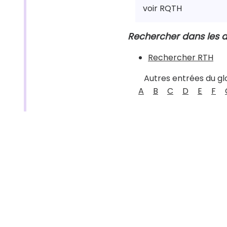
voir RQTH
Rechercher dans les a
Rechercher RTH
Autres entrées du gl
A
B
C
D
E
F