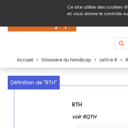
Panneau de gestion des cookies
Ce site utilise des cookies 🍪
Contenu
Aide et accessibilité
Menu pr
et vous donne le contrôle su
Actualités
Accueil
>
Glossaire du handicap
>
Lettre R
>
Définition de "RTH"
RTH
voir RQTH