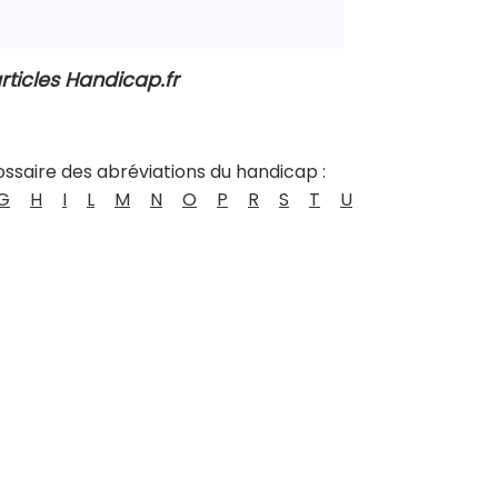
rticles Handicap.fr
ossaire des abréviations du handicap :
G
H
I
L
M
N
O
P
R
S
T
U