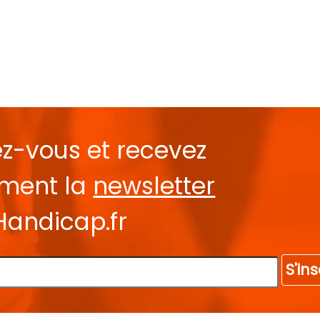
ez-vous et recevez
ement la
newsletter
Handicap.fr
S'ins