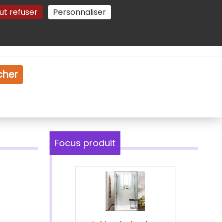
ut refuser
Personnaliser
Gestion des cookies
e
Vidéo
Dossiers
cher
Focus produit