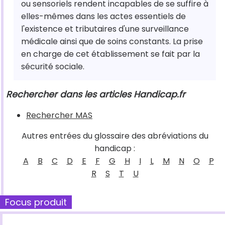
ou sensoriels rendent incapables de se suffire à
elles-mêmes dans les actes essentiels de
l'existence et tributaires d'une surveillance
médicale ainsi que de soins constants. La prise
en charge de cet établissement se fait par la
sécurité sociale.
Rechercher dans les articles Handicap.fr
Rechercher MAS
Autres entrées du glossaire des abréviations du
handicap :
A
B
C
D
E
F
G
H
I
L
M
N
O
P
R
S
T
U
Focus produit