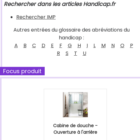
Rechercher dans les articles Handicap.fr
Rechercher IMP
Autres entrées du glossaire des abréviations du
handicap :
A
B
C
D
E
F
G
H
I
L
M
N
O
P
R
S
T
U
Focus produit
Cabine de douche -
Ouverture à l'arrière