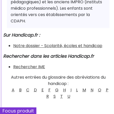
pédagogiques) et les anciens IMPRO (instituts
médico professionnels). Les enfants sont
orientés vers ces établissements par la
CDAPH.
Sur Handicap.fr :
Notre dossier - Scolarité, écoles et handicap
Rechercher dans les articles Handicap.fr
Rechercher IME
Autres entrées du glossaire des abréviations du
handicap :
A
B
C
D
E
F
G
H
I
L
M
N
O
P
R
S
T
U
Focus produit