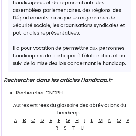
handicapées, et de représentants des
assemblées parlementaires, des Régions, des
Départements, ainsi que les organismes de
Sécurité sociale, les organisations syndicales et
patronales représentatives.
Il a pour vocation de permettre aux personnes
handicapées de participer à l'élaboration et au
suivi de la mise des lois concernant le handicap.
Rechercher dans les articles Handicap.fr
Rechercher CNCPH
Autres entrées du glossaire des abréviations du
handicap :
A
B
C
D
E
F
G
H
I
L
M
N
O
P
R
S
T
U