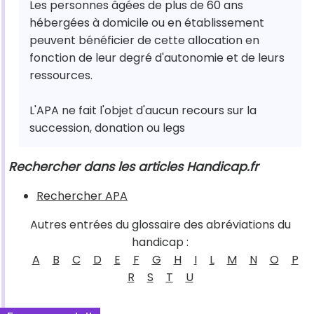
Les personnes âgées de plus de 60 ans
hébergées à domicile ou en établissement
peuvent bénéficier de cette allocation en
fonction de leur degré d'autonomie et de leurs
ressources.
L'APA ne fait l'objet d'aucun recours sur la
succession, donation ou legs
Rechercher dans les articles Handicap.fr
Rechercher APA
Autres entrées du glossaire des abréviations du
handicap :
A
B
C
D
E
F
G
H
I
L
M
N
O
P
R
S
T
U