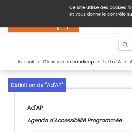
Panneau de gestion des cookies
Ce site utilise des cookies 🍪
Contenu
Aide et accessibilité
Menu pr
et vous donne le contrôle su
Actualités
Accueil
>
Glossaire du handicap
>
Lettre A
>
Définition de "Ad'AP"
Ad'AP
Agenda d’Accessibilité Programmée