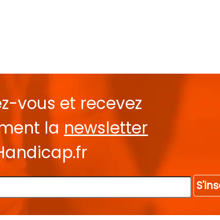
ez-vous et recevez
ement la
newsletter
Handicap.fr
S'ins