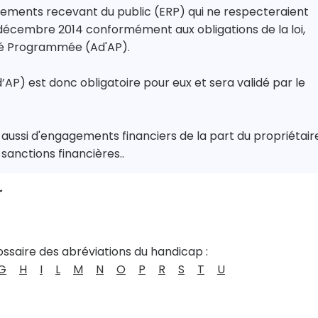
ssements recevant du public (ERP) qui ne respecteraient
31 décembre 2014 conformément aux obligations de la loi,
té Programmée (Ad'AP).
AP) est donc obligatoire pour eux et sera validé par le
s aussi d'engagements financiers de la part du propriétair
sanctions financières..
r
ossaire des abréviations du handicap :
G
H
I
L
M
N
O
P
R
S
T
U