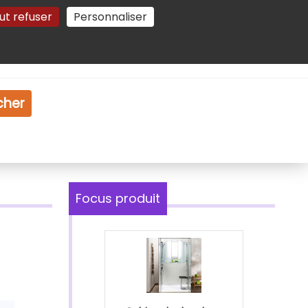
ut refuser
Personnaliser
Gestion des cookies
e
Vidéo
Dossiers
cher
Focus produit