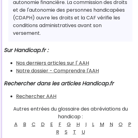
autonomie financière. La commission des droits
et de l'autonomie des personnes handicapées
(CDAPH) ouvre les droits et la CAF vérifie les
conditions administratives avant son
versement.
Sur Handicap.fr :
Nos derniers articles sur l' AAH
Notre dossier - Comprendre l'AAH
Rechercher dans les articles Handicap.fr
Rechercher AAH
Autres entrées du glossaire des abréviations du
handicap :
A
B
C
D
E
F
G
H
I
L
M
N
O
P
R
S
T
U